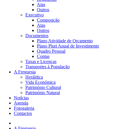
Atas
Outros
Executivo
Composição
Atas
Outros
Documentos
Plano Atividade de Orçamento
Plano Pluri Anual de Investimento
Quadro Pessoal
Contas
Taxas e Licenças
Transportes à População
A Freguesia
Heráldica
Vida Económica
Património Cultural
Património Natural
Notícias
Agenda
Fotogaleria
Contactos
A Freguesia