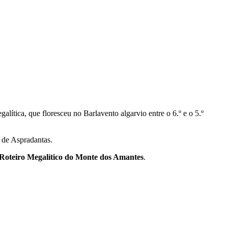
lítica, que floresceu no Barlavento algarvio entre o 6.º e o 5.º
 de Aspradantas.
Roteiro Megalítico do Monte dos Amantes
.