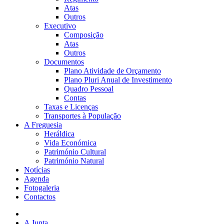
Atas
Outros
Executivo
Composição
Atas
Outros
Documentos
Plano Atividade de Orçamento
Plano Pluri Anual de Investimento
Quadro Pessoal
Contas
Taxas e Licenças
Transportes à População
A Freguesia
Heráldica
Vida Económica
Património Cultural
Património Natural
Notícias
Agenda
Fotogaleria
Contactos
A Junta