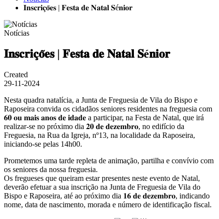
𝐈𝐧𝐬𝐜𝐫𝐢𝐜̧𝐨̃𝐞𝐬 | 𝐅𝐞𝐬𝐭𝐚 𝐝𝐞 𝐍𝐚𝐭𝐚𝐥 𝐒é𝐧𝐢𝐨𝐫
Notícias
𝐈𝐧𝐬𝐜𝐫𝐢𝐜̧𝐨̃𝐞𝐬 | 𝐅𝐞𝐬𝐭𝐚 𝐝𝐞 𝐍𝐚𝐭𝐚𝐥 𝐒é𝐧𝐢𝐨𝐫
Created
29-11-2024
Nesta quadra natalícia, a Junta de Freguesia de Vila do Bispo e
Raposeira convida os cidadãos seniores residentes na freguesia com
𝟔𝟎 𝐨𝐮 𝐦𝐚𝐢𝐬 𝐚𝐧𝐨𝐬 𝐝𝐞 𝐢𝐝𝐚𝐝𝐞 a participar, na Festa de Natal, que irá
realizar-se no próximo dia 𝟐𝟎 𝐝𝐞 𝐝𝐞𝐳𝐞𝐦𝐛𝐫𝐨, no edifício da
Freguesia, na Rua da Igreja, nº13, na localidade da Raposeira,
iniciando-se pelas 14h00.
Prometemos uma tarde repleta de animação,
partilha e convívio com
os seniores da nossa freguesia.
Os fregueses que queiram estar presentes neste evento de Natal,
deverão efetuar a sua inscrição na Junta de Freguesia de Vila do
Bispo e Raposeira, até ao próximo dia 𝟏𝟔 𝐝𝐞 𝐝𝐞𝐳𝐞𝐦𝐛𝐫𝐨, indicando
nome, data de nascimento, morada e número de identificação fiscal.