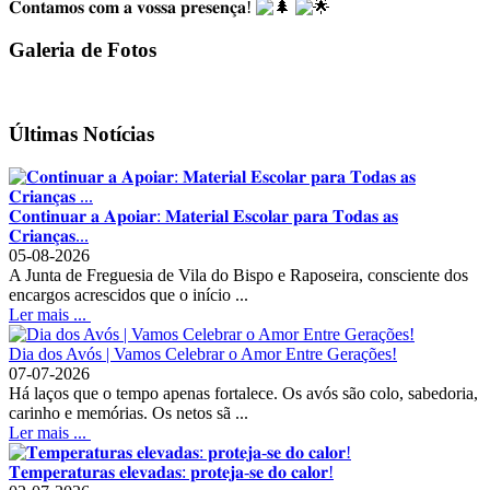
𝐂𝐨𝐧𝐭𝐚𝐦𝐨𝐬 𝐜𝐨𝐦 𝐚 𝐯𝐨𝐬𝐬𝐚 𝐩𝐫𝐞𝐬𝐞𝐧𝐜̧𝐚!
Galeria de Fotos
Últimas Notícias
𝐂𝐨𝐧𝐭𝐢𝐧𝐮𝐚𝐫 𝐚 𝐀𝐩𝐨𝐢𝐚𝐫: 𝐌𝐚𝐭𝐞𝐫𝐢𝐚𝐥 𝐄𝐬𝐜𝐨𝐥𝐚𝐫 𝐩𝐚𝐫𝐚 𝐓𝐨𝐝𝐚𝐬 𝐚𝐬
𝐂𝐫𝐢𝐚𝐧𝐜̧𝐚𝐬...
05-08-2026
A Junta de Freguesia de Vila do Bispo e Raposeira, consciente dos
encargos acrescidos que o início ...
Ler mais ...
Dia dos Avós | Vamos Celebrar o Amor Entre Gerações!
07-07-2026
Há laços que o tempo apenas fortalece. Os avós são colo, sabedoria,
carinho e memórias. Os netos sã ...
Ler mais ...
𝐓𝐞𝐦𝐩𝐞𝐫𝐚𝐭𝐮𝐫𝐚𝐬 𝐞𝐥𝐞𝐯𝐚𝐝𝐚𝐬: 𝐩𝐫𝐨𝐭𝐞𝐣𝐚-𝐬𝐞 𝐝𝐨 𝐜𝐚𝐥𝐨𝐫!