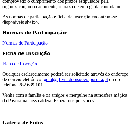
comprovado o cumprimento dos prazos estipulados pela
organização, nomeadamente, o prazo de entrega da candidatura.
As normas de participação e ficha de inscrição encontram-se
disponíveis abaixo.
𝗡𝗼𝗿𝗺𝗮𝘀 𝗱𝗲 𝗣𝗮𝗿𝘁𝗶𝗰𝗶𝗽𝗮𝗰̧𝗮̃𝗼:
Normas de Participação
𝗙𝗶𝗰𝗵𝗮 𝗱𝗲 𝗜𝗻𝘀𝗰𝗿𝗶𝗰̧𝗮̃𝗼:
Ficha de Inscrição
Qualquer esclarecimento poderá ser solicitado através do endereço
de correio eletrónico:
ou do
telefone 282 639 101.
Venha com a família e os amigos e mergulhe na atmosfera mágica
da Páscoa na nossa aldeia. Esperamos por vocês!
Galeria de Fotos