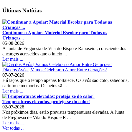
Últimas Notícias
𝐂𝐨𝐧𝐭𝐢𝐧𝐮𝐚𝐫 𝐚 𝐀𝐩𝐨𝐢𝐚𝐫: 𝐌𝐚𝐭𝐞𝐫𝐢𝐚𝐥 𝐄𝐬𝐜𝐨𝐥𝐚𝐫 𝐩𝐚𝐫𝐚 𝐓𝐨𝐝𝐚𝐬 𝐚𝐬
𝐂𝐫𝐢𝐚𝐧𝐜̧𝐚𝐬...
05-08-2026
A Junta de Freguesia de Vila do Bispo e Raposeira, consciente dos
encargos acrescidos que o início ...
Ler mais ...
Dia dos Avós | Vamos Celebrar o Amor Entre Gerações!
07-07-2026
Há laços que o tempo apenas fortalece. Os avós são colo, sabedoria,
carinho e memórias. Os netos sã ...
Ler mais ...
𝐓𝐞𝐦𝐩𝐞𝐫𝐚𝐭𝐮𝐫𝐚𝐬 𝐞𝐥𝐞𝐯𝐚𝐝𝐚𝐬: 𝐩𝐫𝐨𝐭𝐞𝐣𝐚-𝐬𝐞 𝐝𝐨 𝐜𝐚𝐥𝐨𝐫!
02-07-2026
Nos próximos dias, estão previstas temperaturas elevadas. A Junta
de Freguesia de Vila do Bispo e R ...
Ler mais ...
Ver todas . .