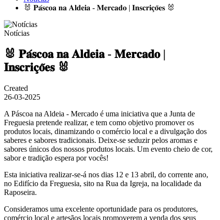
🐰 𝐏𝐚́𝐬𝐜𝐨𝐚 𝐧𝐚 𝐀𝐥𝐝𝐞𝐢𝐚 - 𝐌𝐞𝐫𝐜𝐚𝐝𝐨 | 𝐈𝐧𝐬𝐜𝐫𝐢𝐜̧𝐨̃𝐞𝐬 🐰
Notícias
🐰 𝐏𝐚́𝐬𝐜𝐨𝐚 𝐧𝐚 𝐀𝐥𝐝𝐞𝐢𝐚 - 𝐌𝐞𝐫𝐜𝐚𝐝𝐨 |
𝐈𝐧𝐬𝐜𝐫𝐢𝐜̧𝐨̃𝐞𝐬 🐰
Created
26-03-2025
A Páscoa na Aldeia - Mercado é uma iniciativa que a Junta de
Freguesia pretende realizar, e tem como objetivo promover os
produtos locais, dinamizando o comércio local e a divulgação dos
saberes e sabores tradicionais. Deixe-se seduzir pelos aromas e
sabores únicos dos nossos produtos locais. Um evento cheio de cor,
sabor e tradição espera por vocês!
Esta iniciativa realizar-se-á nos dias 12 e 13 abril, do corrente ano,
no Edifício da Freguesia, sito na Rua da Igreja, na localidade da
Raposeira.
Consideramos uma excelente oportunidade para os produtores,
comércio local e artesãos locais promoverem a venda dos seus